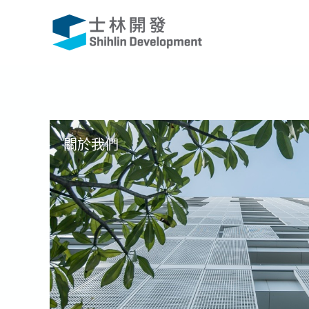
跳
至
主
要
內
容
關於我們