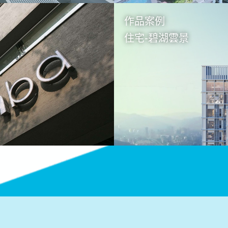
作品案例
住宅-碧湖雲景