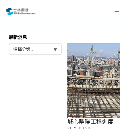
跳
Main
至
Men
主
要
內
最新消息
容
頁
頁
頁
頁
頁
頁
頁
頁
頁
頁
頁
頁
頁
面
面
面
面
面
面
面
面
面
面
面
面
面
城心曜曜工程進度
2025.09.30