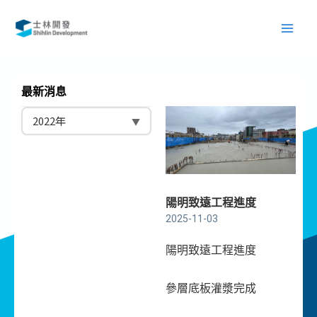
跳
Main
至
Men
主
要
內
最新消息
容
陽明致遠工程進度
2025-11-03
陽明致遠工程進度
參層底板灌漿完成