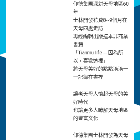
仰德集團深耕天母地區60
年
士林開發花費8~9個月在
天母四處走訪
再經編輯出版這本非商業
書籍
「Tianmu life ─ 因為所
以，喜歡這裡」
將天母美好的點點滴滴一
一記錄在書裡
讓老天母人憶起天母的美
好時代
也讓更多人瞭解天母地區
的豐富文化
仰德集團士林開發為天母