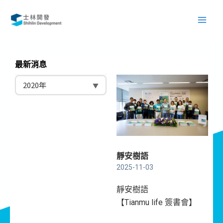
跳
Main
至
Men
主
要
內
最新消息
容
靜安樹語
2025-11-03
靜安樹語
【Tianmu life 簽書會】