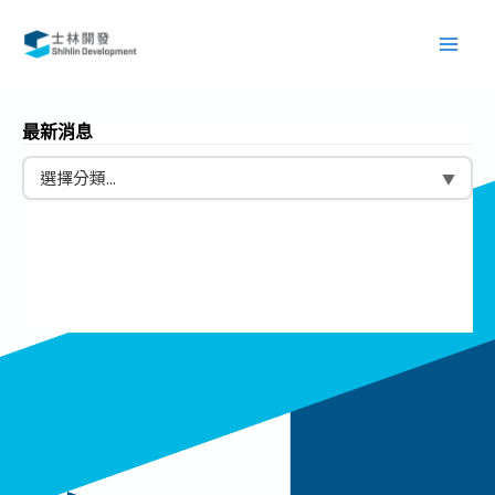
跳
Main
至
Men
主
要
內
最新消息
容