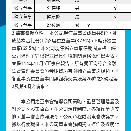
獨立董事
汪佳坤
男
v
獨立董事
陳嘉修
男
v
獨立董事
邱筱涵
女
v
2.董事會獨立性：
本公司現任董事會成員共8位，組
成結構占比分別為3席獨立董事(37.5%)，5席非獨立
董事(62.5%)。本公司現任獨立董事任期間資格，經
公司治理主管檢視並出具任職期間資格條件檢查表，
並提114年11月6董事會報告，所有獨董均符合金融
監督管理委員會證券期貨局有關獨立董事之規範，且
各董事及獨立董事間無證券交易法第26條之3規定第
3及第4項之情事。
本公司之董事會指導公司策略、監督管理階層及
對公司、股東負責，在公司治理制度之各項作業與安
排，董事會皆依照法令、公司章程或股東會決議等，
據以行使職權。本公司董事會強調獨立運作及透明化