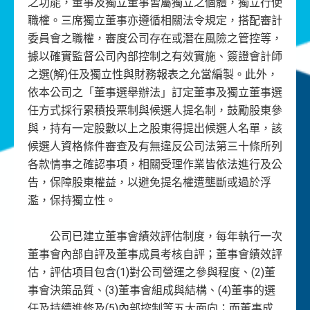
之功能，董事及獨立董事皆屬獨立之個體，獨立行使
職權。三席獨立董事亦遵循相關法令規定，搭配審計
委員會之職權，審度公司存在或潛在風險之管控等，
據以確實監督公司內部控制之有效實施、簽證會計師
之選(解)任及獨立性與財務報表之允當編製。此外，
依本公司之「董事選舉辦法」訂定董事及獨立董事選
任方式採行累積投票制與候選人提名制，鼓勵股東參
與，持有一定股數以上之股東得提出候選人名單，該
候選人資格條件審查及有無違反公司法第三十條所列
各款情事之確認事項，相關受理作業皆依法進行及公
告，保障股東權益，以避免提名權遭壟斷或過於浮
濫，保持獨立性。
公司已建立董事會績效評估制度，每年執行一次
董事會內部自評及董事成員考核自評；董事會績效評
估，評估項目包含(1)對公司營運之參與程度、(2)董
事會決策品質、(3)董事會組成與結構、(4)董事的選
任及持續進修及(5)內部控制等五大面向；而董事成