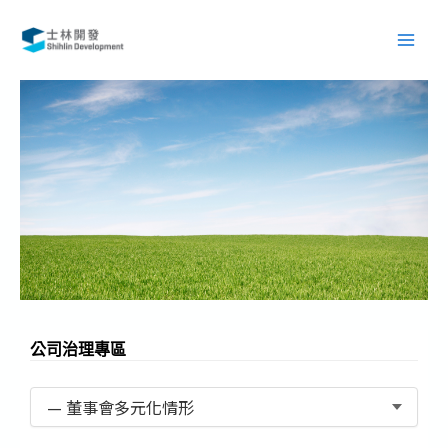
跳
Main
至
Men
主
要
內
容
公司治理專區