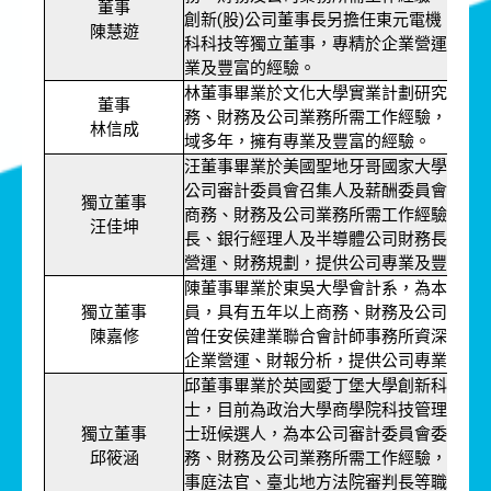
董事
創新(股)公司董事長另擔任東元電機、美
陳慧遊
科科技等獨立董事，專精於企業營運及財
業及豐富的經驗。
林董事畢業於文化大學實業計劃研究所，
董事
務、財務及公司業務所需工作經驗，致力
林信成
域多年，擁有專業及豐富的經驗。
汪董事畢業於美國聖地牙哥國家大學工商
公司審計委員會召集人及薪酬委員會委員
獨立董事
商務、財務及公司業務所需工作經驗，曾
汪佳坤
長、銀行經理人及半導體公司財務長等職
營運、財務規劃，提供公司專業及豐富的
陳董事畢業於東吳大學會計系，為本公司
獨立董事
員，具有五年以上商務、財務及公司業務
陳嘉修
曾任安侯建業聯合會計師事務所資深合夥
企業營運、財報分析，提供公司專業及豐
邱董事畢業於英國愛丁堡大學創新科技與
士，目前為政治大學商學院科技管理與智
獨立董事
士班候選人，為本公司審計委員會委員，
邱筱涵
務、財務及公司業務所需工作經驗，曾任
事庭法官、臺北地方法院審判長等職務，