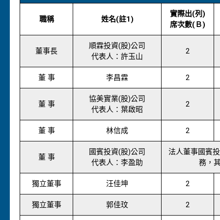
實際出(列)
職稱
姓名(註1)
席次數(Ｂ)
順霖投資(股)公司
董事長
2
代表人：許玉山
董 事
李昌霖
2
協美實業(股)公司
董 事
2
代表人：葉啟昭
董 事
林信成
2
國賓投資(股)公司
法人董事國賓投資
董 事
代表人：李盈助
務，
獨立董事
汪佳坤
2
獨立董事
郭佳玟
2