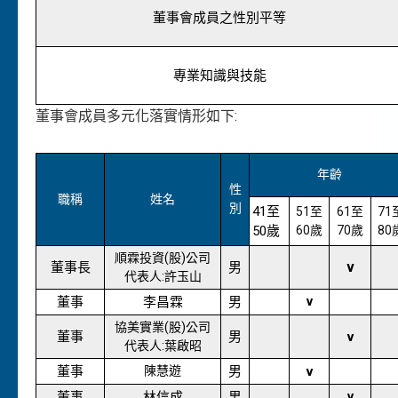
董事會成員之性別平等
專業知識與技能
董事會成員多元化落實情形如下:
年齡
性
職稱
姓名
別
41至
51至
61至
71
50歲
60歲
70歲
80
順霖投資(股)公司
v
董事長
男
代表人:許玉山
董事
李昌霖
男
v
協美實業(股)公司
董事
男
v
代表人:葉啟昭
董事
陳慧遊
男
v
董事
林信成
男
v