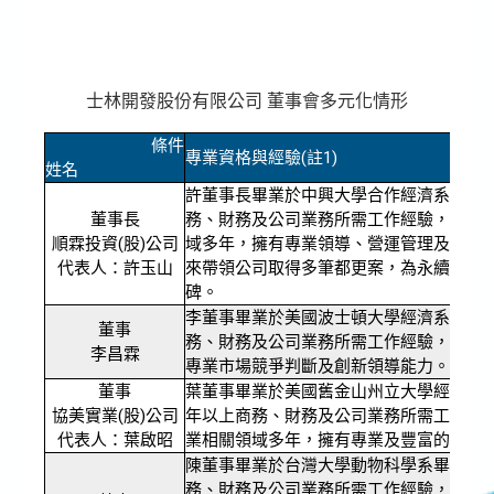
士林開發股份有限公司 董事會多元化情形
條件
專業資格與經驗(註1)
姓名
許董事長畢業於中興大學合作經濟系，具
董事長
務、財務及公司業務所需工作經驗，致力
順霖投資(股)公司
域多年，擁有專業領導、營運管理及策略
代表人：許玉山
來帶領公司取得多筆都更案，為永續發展
碑。
李董事畢業於美國波士頓大學經濟系，具
董事
務、財務及公司業務所需工作經驗，擁有
李昌霖
專業市場競爭判斷及創新領導能力。
董事
葉董事畢業於美國舊金山州立大學經濟學
協美實業(股)公司
年以上商務、財務及公司業務所需工作經
代表人：葉啟昭
業相關領域多年，擁有專業及豐富的經驗
陳董事畢業於台灣大學動物科學系畢，具
務、財務及公司業務所需工作經驗，目前