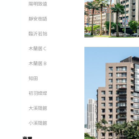
陽明致遠
靜安樹語
臨沂若拙
木蘭居 C
木蘭居 B
知田
初羽燦燦
大溪隄館
小溪隄館
商業