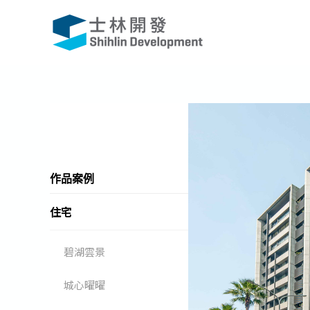
跳
至
主
要
內
容
作品案例
住宅
碧湖雲景
城心曜曜