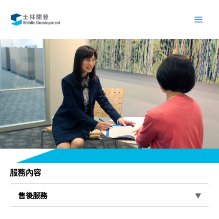
跳
Main
至
Men
主
要
內
容
服務內容
售後服務
▼