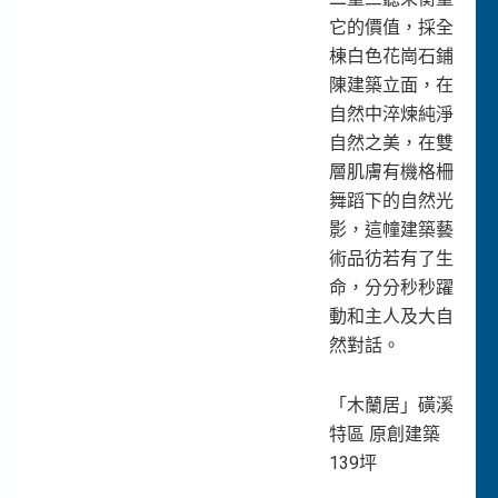
它的價值，採全
棟白色花崗石鋪
陳建築立面，在
自然中淬煉純淨
自然之美，在雙
層肌膚有機格柵
舞蹈下的自然光
影，這幢建築藝
術品彷若有了生
命，分分秒秒躍
動和主人及大自
然對話。
「木蘭居」磺溪
特區 原創建築
139坪