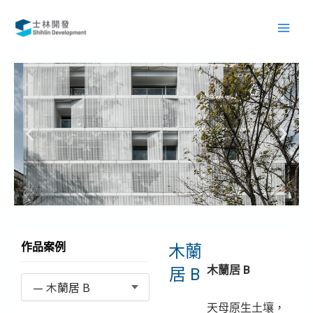
跳
Main
至
Men
主
要
內
容
作品案例
木蘭
木蘭居 B
居 B
天母原生土壤，