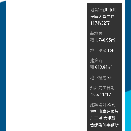
地 點
台北市北
投區天母西路
117巷32弄
基地面
積
1,740.95㎡
地上樓層
15F
建築面
積
613.84㎡
地下樓層
2F
預計完工日期
105/11/17
建築設計
株式
會社山本理顯設
計工場 大矩聯
合建築師事務所